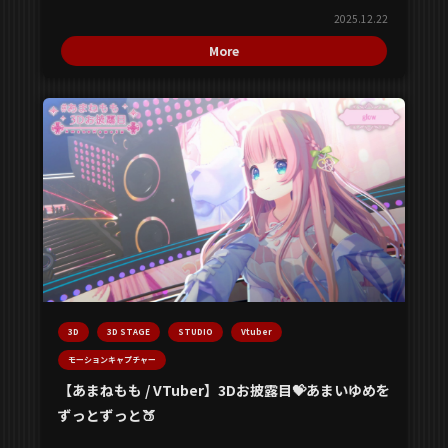
2025.12.22
More
3D
3D STAGE
STUDIO
Vtuber
モーションキャプチャー
【あまねもも / VTuber】3Dお披露目💝あまいゆめを
ずっとずっと🍑