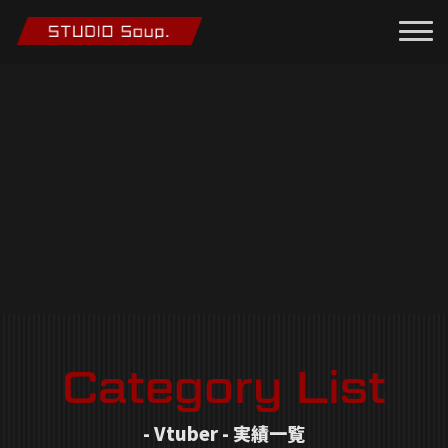
Category List
- Vtuber - 実績一覧