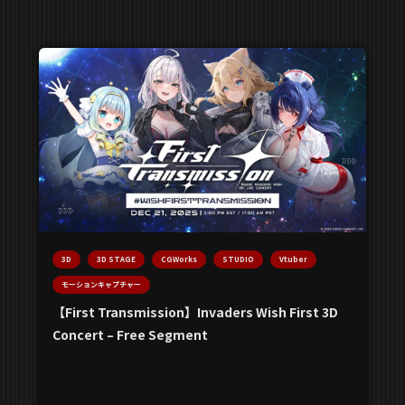
3D
3D STAGE
CGWorks
STUDIO
Vtuber
モーションキャプチャー
【First Transmission】Invaders Wish First 3D
Concert – Free Segment